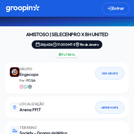
Entrar
AMISTOSO | SELECENPRO X BH UNITED
28/jul/26
17:00 GMT-3
Rio de Janeiro
FUTEBOL
GRUPO
VER GRUPO
Engecopa
Por:
FCQA
LOCALIZAÇÃO
ABRIR MAPS
Arena FFIT
TERRENO
Society - Grama sintética